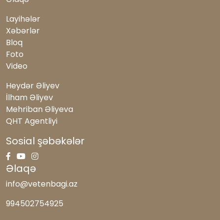
Layihələr
Xəbərlər
Bloq
Foto
Video
Heydər Əliyev
İlham Əliyev
Mehriban Əliyeva
QHT Agentliyi
Sosial şəbəkələr
Əlaqə
info@vetenbagi.az
994502754925