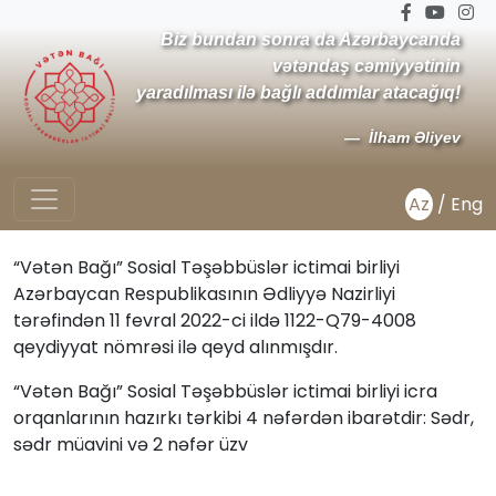
Biz bundan sonra da Azərbaycanda
vətəndaş cəmiyyətinin
yaradılması ilə bağlı addımlar atacağıq!
İlham Əliyev
Az
/
Eng
“Vətən Bağı” Sosial Təşəbbüslər ictimai birliyi
Azərbaycan Respublikasının Ədliyyə Nazirliyi
tərəfindən 11 fevral 2022-ci ildə 1122-Q79-4008
qeydiyyat nömrəsi ilə qeyd alınmışdır.
“Vətən Bağı” Sosial Təşəbbüslər ictimai birliyi icra
orqanlarının hazırkı tərkibi 4 nəfərdən ibarətdir: Sədr,
sədr müavini və 2 nəfər üzv