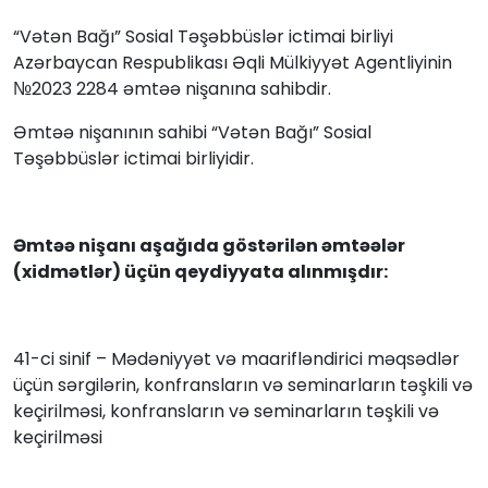
“Vətən Bağı” Sosial Təşəbbüslər ictimai birliyi
Azərbaycan Respublikası Əqli Mülkiyyət Agentliyinin
№2023 2284 əmtəə nişanına sahibdir.
Əmtəə nişanının sahibi “Vətən Bağı” Sosial
Təşəbbüslər ictimai birliyidir.
Əmtəə nişanı aşağıda göstərilən əmtəələr
(xidmətlər) üçün qeydiyyata alınmışdır:
41-ci sinif – Mədəniyyət və maarifləndirici məqsədlər
üçün sərgilərin, konfransların və seminarların təşkili və
keçirilməsi, konfransların və seminarların təşkili və
keçirilməsi