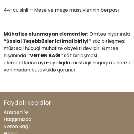
44-cü sinif – Meşə və meşə massivlərinin bərpası
Mühafizə olunmayan elementlər:
Əmtəə nişanında
“Sosial Təşəbbüslər ictimai birliyi”
söz birləşməsi
müstəqil hüquqi mühafizə obyekti deyildir. Əmtəə
nişanında
“VƏTƏN BAĞI”
söz birləşməsi
elementlərinə ayrı-ayrılıqda müstəqil hüquqi mühafizə
verilmədən bütövlüklə qorunur.
Faydalı keçidlər
Ana səhifə
Haqqımızda
Vətən Bağı
Əlaqə