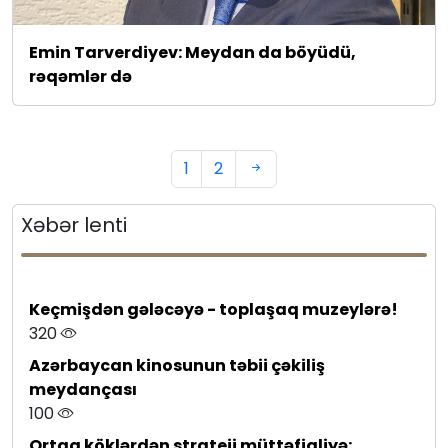
Emin Tarverdiyev: Meydan da böyüdü,
rəqəmlər də
1
2
Xəbər lenti
Keçmişdən gələcəyə - toplaşaq muzeylərə!
320
Azərbaycan kinosunun təbii çəkiliş
meydançası
100
Ortaq köklərdən strateji müttəfiqliyə: