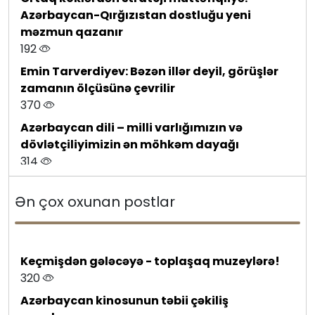
Azərbaycan-Qırğızıstan dostluğu yeni
məzmun qazanır
192
Emin Tarverdiyev: Bəzən illər deyil, görüşlər
zamanın ölçüsünə çevrilir
370
Azərbaycan dili – milli varlığımızın və
dövlətçiliyimizin ən möhkəm dayağı
314
Tanınmış jurnalist Xocalıya köçdü – Böyük
Ən çox oxunan postlar
Qayıdış davam edir
591
Jurnalist peşəkarlığı və ziyalı mövqeyi:
Məhəmmədəli Qəribli - 50
Keçmişdən gələcəyə - toplaşaq muzeylərə!
100
320
Azərbaycan–Almaniya münasibətlərində
Azərbaycan kinosunun təbii çəkiliş
yeni strateji mərhələ: dəyişən dünyanın