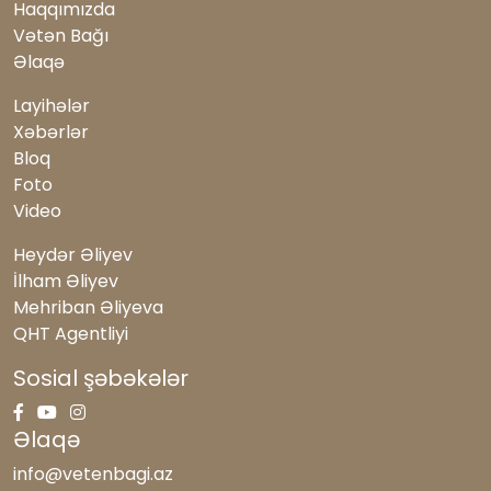
müasir çağırışlar
Haqqımızda
315
Vətən Bağı
Əlaqə
İradənin zəfər çaldığı gün
172
Layihələr
Emin Tarverdiyev: 28 il sonra pozulan sükut
Xəbərlər
424
Bloq
Foto
Birlik sədri Fazil Əhmədi təbrik etdi
Video
689
Emin Tarverdiyev: Maskalanmış vicdanlar
Heydər Əliyev
4363
İlham Əliyev
Mehriban Əliyeva
Emin Tarverdiyev: Meydan da böyüdü,
QHT Agentliyi
rəqəmlər də
2316
Sosial şəbəkələr
Əlaqə
info@vetenbagi.az