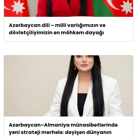
Azərbaycan dili – milli varlığımızın və
dövlətçiliyimizin ən möhkəm dayağı
Azərbaycan–Almaniya münasibətlərində
yeni strateji mərhələ: dəyişən dünyanın