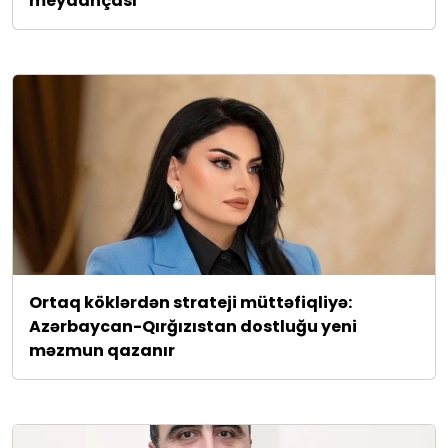
meydançası
Ortaq köklərdən strateji müttəfiqliyə:
Azərbaycan-Qırğızıstan dostluğu yeni
məzmun qazanır