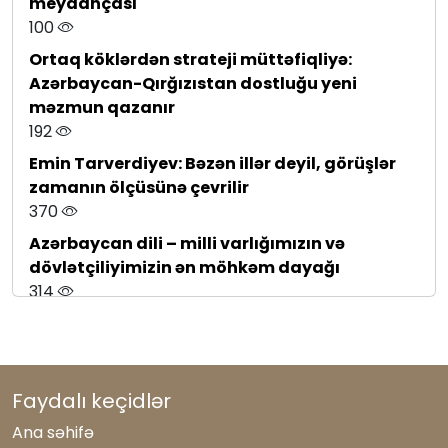
meydançası
çağırışlarına ortaq yanaşma
100
295
Ortaq köklərdən strateji müttəfiqliyə:
Birlik sədri Rauf Arifoğlunu təbrik etdi
Azərbaycan-Qırğızıstan dostluğu yeni
101
məzmun qazanır
192
Azərbaycan milli mətbuatı: ənənələr və
müasir çağırışlar
Emin Tarverdiyev: Bəzən illər deyil, görüşlər
315
zamanın ölçüsünə çevrilir
370
Azərbaycan dili – milli varlığımızın və
dövlətçiliyimizin ən möhkəm dayağı
314
Azərbaycan–Almaniya münasibətlərində
yeni strateji mərhələ: dəyişən dünyanın
çağırışlarına ortaq yanaşma
295
Faydalı keçidlər
Azərbaycan milli mətbuatı: ənənələr və
Ana səhifə