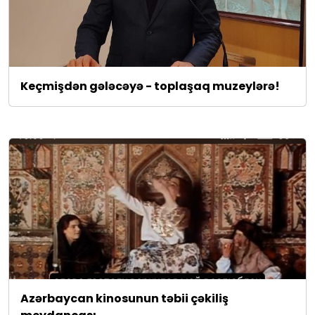
Keçmişdən gələcəyə - toplaşaq muzeylərə!
Azərbaycan kinosunun təbii çəkiliş