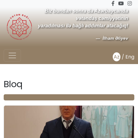
Biz bundan sonra da Azərbaycanda
vətəndaş cəmiyyətinin
yaradılması ilə bağlı addımlar atacağıq!
İlham Əliyev
Az
/
Eng
Bloq