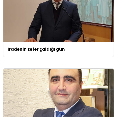
İradənin zəfər çaldığı gün