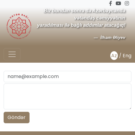
Biz bundan sonra da Azərbaycanda
vətəndaş cəmiyyətinin
yaradılması ilə bağlı addımlar atacağıq!
İlham Əliyev
Az
/
Eng
Göndər