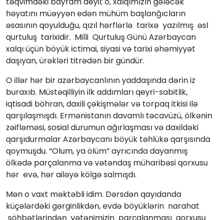
təqvimdəki bayram deyil; o, xalqımızın gələcək
həyatını müəyyən edən mühüm başlanğıcların
əsasının qoyulduğu, qızıl hərflərlə tarixə yazılmış əsl
qurtuluş tarixidir. Milli Qurtuluş Günü Azərbaycan
xalqı üçün böyük ictimai, siyasi və tarixi əhəmiyyət
daşıyan, ürəkləri titrədən bir gündür.
O illər hər bir azərbaycanlının yaddaşında dərin iz
buraxıb. Müstəqilliyin ilk addımları qeyri-sabitlik,
iqtisadi böhran, daxili çəkişmələr və torpaq itkisi ilə
qarşılaşmışdı. Ermənistanın davamlı təcavüzü, ölkənin
zəifləməsi, sosial durumun ağırlaşması və daxildəki
qarşıdurmalar Azərbaycanı böyük təhlükə qarşısında
qoymuşdu. “Olum, ya ölüm” ayrıcında dayanmış
ölkədə parçalanma və vətəndaş müharibəsi qorxusu
hər evə, hər ailəyə kölgə salmışdı.
Mən o vaxt məktəbli idim. Dərsdən qayıdanda
küçələrdəki gərginlikdən, evdə böyüklərin narahat
söhbətlərindən vətənimizin parçalanması qorxusu