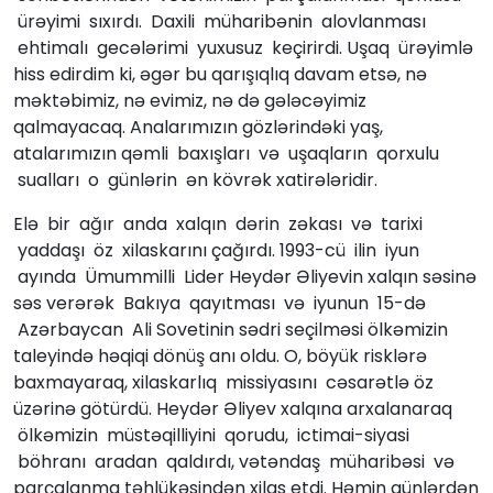
ürəyimi sıxırdı. Daxili müharibənin alovlanması
ehtimalı gecələrimi yuxusuz keçirirdi. Uşaq ürəyimlə
hiss edirdim ki, əgər bu qarışıqlıq davam etsə, nə
məktəbimiz, nə evimiz, nə də gələcəyimiz
qalmayacaq. Analarımızın gözlərindəki yaş,
atalarımızın qəmli baxışları və uşaqların qorxulu
sualları o günlərin ən kövrək xatirələridir.
Elə bir ağır anda xalqın dərin zəkası və tarixi
yaddaşı öz xilaskarını çağırdı. 1993-cü ilin iyun
ayında Ümummilli Lider Heydər Əliyevin xalqın səsinə
səs verərək Bakıya qayıtması və iyunun 15-də
Azərbaycan Ali Sovetinin sədri seçilməsi ölkəmizin
taleyində həqiqi dönüş anı oldu. O, böyük risklərə
baxmayaraq, xilaskarlıq missiyasını cəsarətlə öz
üzərinə götürdü. Heydər Əliyev xalqına arxalanaraq
ölkəmizin müstəqilliyini qorudu, ictimai-siyasi
böhranı aradan qaldırdı, vətəndaş müharibəsi və
parçalanma təhlükəsindən xilas etdi. Həmin günlərdən