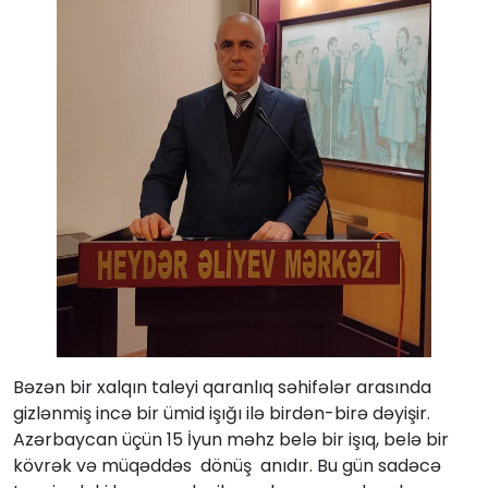
Bəzən bir xalqın taleyi qaranlıq səhifələr arasında
gizlənmiş incə bir ümid işığı ilə birdən-birə dəyişir.
Azərbaycan üçün 15 İyun məhz belə bir işıq, belə bir
kövrək və müqəddəs dönüş anıdır. Bu gün sadəcə