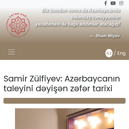
Biz bundan sonra da Azərbaycanda
vətəndaş cəmiyyətinin
yaradılması ilə bağlı addımlar atacağıq!
İlham Əliyev
Az
/
Eng
Samir Zülfiyev: Azərbaycanın
taleyini dəyişən zəfər tarixi