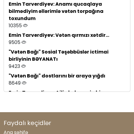
yeni strateji mərhələ: dəyişən dünyanın
Emin Tarverdiyev: Anamı qucaqlaya
çağırışlarına ortaq yanaşma
bilmədiyim əllərimlə vətən torpağına
295
toxundum
10355
Birlik sədri Rauf Arifoğlunu təbrik etdi
101
Emin Tarverdiyev: Vətən qırmızı xətdir...
9505
Azərbaycan milli mətbuatı: ənənələr və
müasir çağırışlar
"Vətən Bağı" Sosial Təşəbbüslər ictimai
316
birliyinin BƏYANATı
9423
"Vətən Bağı" dostlarını bir araya yığdı
8649
Emin Tarverdiyev: 4 ilin hekayəsi - bir
ideyadan "Vətən Bağı"na
8396
Samirə Hüseynova: Sülhə aparan yolun
Faydalı keçidlər
beynəlxalq qiyməti
7476
Ana səhifə