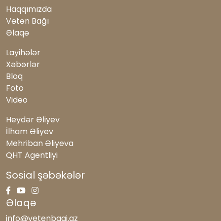
Haqqımızda
Samirə Hüseynova: 44 günün qələbəsi, 5 ilin
Vətən Bağı
qüruru
Əlaqə
7390
Samirə Hüseynova: Azərbaycan qadını
Layihələr
fədakarlıq, müdriklik və vətənpərvərlik
Xəbərlər
nümunəsidir
Bloq
6527
Foto
Video
Emin Tarverdiyev: Azərbaycan qadını - tarix
yazan güc
Heydər Əliyev
6384
İlham Əliyev
Mehriban Əliyeva
QHT Agentliyi
Sosial şəbəkələr
Əlaqə
info@vetenbagi.az