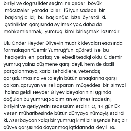
birliyi və doğru lider seçimi nə qədər böyük
möcüzələr yarada bilər. 15 iyun sadəcə bir
başlanğıc idi; bu başlanğıc bizə öyrətdi ki,
çətinliklər qarşısında əyilmək yox, daha da
möhkəmlənmək, yumruq kimi birləşmək lazımdır.
Ulu Öndər Heydər Əliyevin müdrik ideyaları əsasında
formalaşan “Dəmir Yumruğ”un qüdrəti isə bu
həqiqətin ən parlaq və əbədi təsdiqi oldu. O dəmir
yumruq yalnız düşmənə qarşı deyil, həm də daxili
parçalanmaya, xarici təhdidlərə, vətəndaş
qarşıdurmasına və taleyin bütün sınaqlarına qarşı
qalxan, qoruyan və irəli aparan müqəddəs bir simvol
halına gəldi. Heydər Əliyev ideyalarının işığında
doğulan bu yumruq xalqımızın əyilməz iradəsini,
birliyini və qətiyyətini təcəssüm etdirir. O, 44 günlük
Vətən müharibəsində bütün dünyaya nümayiş etdirdi
ki, Azərbaycan xalqı bir yumruq kimi birləşəndə heç bir
qüvvə qarşısında dayanmaq iqtidarında deyil. Bu