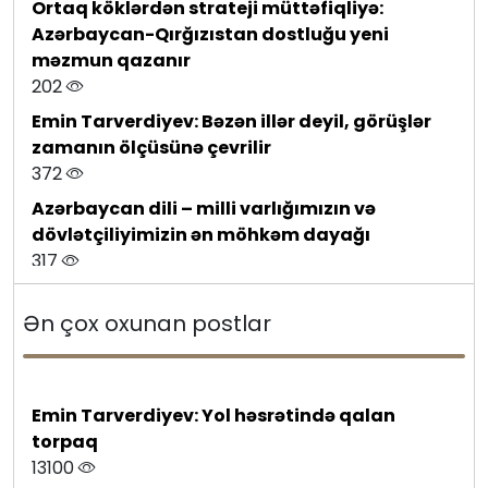
Ortaq köklərdən strateji müttəfiqliyə:
Azərbaycan-Qırğızıstan dostluğu yeni
məzmun qazanır
202
Emin Tarverdiyev: Bəzən illər deyil, görüşlər
zamanın ölçüsünə çevrilir
372
Azərbaycan dili – milli varlığımızın və
dövlətçiliyimizin ən möhkəm dayağı
317
Tanınmış jurnalist Xocalıya köçdü – Böyük
Ən çox oxunan postlar
Qayıdış davam edir
592
Jurnalist peşəkarlığı və ziyalı mövqeyi:
Məhəmmədəli Qəribli - 50
Emin Tarverdiyev: Yol həsrətində qalan
102
torpaq
13100
Azərbaycan–Almaniya münasibətlərində