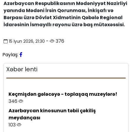
Azərbaycan Respublikasının Mədəniyyət Nazirliyi
yanında Mədəni İrsin Qorunması, İnkişafı və
Bərpası üzrə Dövlət Xidmətinin Qəbələ Regional
İdarəsinin İsmayıllı rayonu üzrə baş mütəxəssisi.
-
376
15 İyun 2026, 21:30
Paylaş:
Xəbər lenti
Keçmişdən gələcəyə - toplaşaq muzeylərə!
346
Azərbaycan kinosunun təbii çəkiliş
meydançası
103