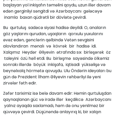
başlayan yol inkişafın təməlini qoydu, uzun illər davam
edən gərginliyi səngitdi və Azərbaycanı gələcəyə
inamla baxan qüdrətli bir dövlətə çevirdi.
Bu qurtuluş sadəcə siyasi hadisə deyildi. O, anaların
göz yaşlarını qurudan, uşaqların qorxulu yuxularını
əvəz edən, gənclərin qəlbində Vətən sevgisini
alovlandıran mənalı və kövrək bir hadisə idi.
Xalqımız Heydər Əliyevin ətrafında sıx birləşərək öz
taleyini özü həll etdi. Bu birləşmə sayəsində ölkəmiz
sonrakı illərdə böyük inkişafa, iqtisadi yüksəlişə və
beynəlxalq hörmətə qovuşdu. Ulu Öndərin ideyaları bu
gün də Prezident İlham Əliyevin rəhbərliyi ilə yeni
zirvələr fəth edir.
Zəfər tariximiz isə belə davam edir: Həmin qurtuluşdan
qaynaqlanan güc və iradə illər keçdikcə Azərbaycanı
yalnız ayaqda saxlamadı, həm də onu yenilməz bir
qüvvəyə çevirdi. Düşünəndə anlayırıq ki, bir xalqın