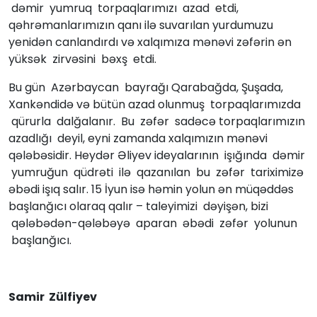
dəmir yumruq torpaqlarımızı azad etdi,
qəhrəmanlarımızın qanı ilə suvarılan yurdumuzu
yenidən canlandırdı və xalqımıza mənəvi zəfərin ən
yüksək zirvəsini bəxş etdi.
Bu gün Azərbaycan bayrağı Qarabağda, Şuşada,
Xankəndidə və bütün azad olunmuş torpaqlarımızda
qürurla dalğalanır. Bu zəfər sadəcə torpaqlarımızın
azadlığı deyil, eyni zamanda xalqımızın mənəvi
qələbəsidir. Heydər Əliyev ideyalarının işığında dəmir
yumruğun qüdrəti ilə qazanılan bu zəfər tariximizə
əbədi işıq salır. 15 İyun isə həmin yolun ən müqəddəs
başlanğıcı olaraq qalır – taleyimizi dəyişən, bizi
qələbədən-qələbəyə aparan əbədi zəfər yolunun
başlanğıcı.
Samir Zülfiyev