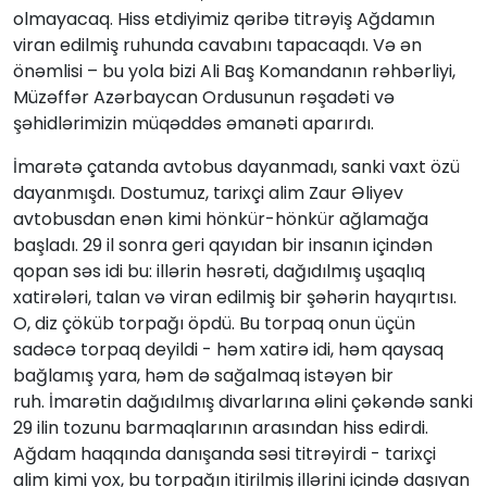
olmayacaq. Hiss etdiyimiz qəribə titrəyiş Ağdamın
viran edilmiş ruhunda cavabını tapacaqdı. Və ən
önəmlisi – bu yola bizi Ali Baş Komandanın rəhbərliyi,
Müzəffər Azərbaycan Ordusunun rəşadəti və
şəhidlərimizin müqəddəs əmanəti aparırdı.
İmarətə çatanda avtobus dayanmadı, sanki vaxt özü
dayanmışdı. Dostumuz, tarixçi alim Zaur Əliyev
avtobusdan enən kimi hönkür-hönkür ağlamağa
başladı. 29 il sonra geri qayıdan bir insanın içindən
qopan səs idi bu: illərin həsrəti, dağıdılmış uşaqlıq
xatirələri, talan və viran edilmiş bir şəhərin hayqırtısı.
O, diz çöküb torpağı öpdü. Bu torpaq onun üçün
sadəcə torpaq deyildi - həm xatirə idi, həm qaysaq
bağlamış yara, həm də sağalmaq istəyən bir
ruh. İmarətin dağıdılmış divarlarına əlini çəkəndə sanki
29 ilin tozunu barmaqlarının arasından hiss edirdi.
Ağdam haqqında danışanda səsi titrəyirdi - tarixçi
alim kimi yox, bu torpağın itirilmiş illərini içində daşıyan