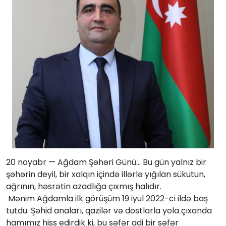
20 noyabr — Ağdam Şəhəri Günü… Bu gün yalnız bir
şəhərin deyil, bir xalqın içində illərlə yığılan sükutun,
ağrının, həsrətin azadlığa çıxmış halıdır.
Mənim Ağdamla ilk görüşüm 19 iyul 2022-ci ildə baş
tutdu. Şəhid anaları, qazilər və dostlarla yola çıxanda
hamımız hiss edirdik ki, bu səfər adi bir səfər