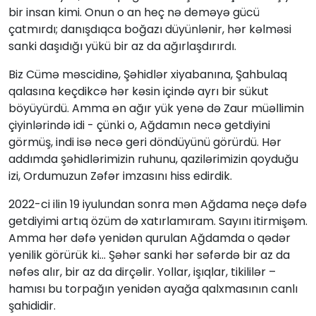
bir insan kimi. Onun o an heç nə deməyə gücü
çatmırdı; danışdıqca boğazı düyünlənir, hər kəlməsi
sanki daşıdığı yükü bir az da ağırlaşdırırdı.
Biz Cümə məscidinə, Şəhidlər xiyabanına, Şahbulaq
qalasına keçdikcə hər kəsin içində ayrı bir sükut
böyüyürdü. Amma ən ağır yük yenə də Zaur müəllimin
çiyinlərində idi - çünki o, Ağdamın necə getdiyini
görmüş, indi isə necə geri döndüyünü görürdü. Hər
addımda şəhidlərimizin ruhunu, qazilərimizin qoyduğu
izi, Ordumuzun Zəfər imzasını hiss edirdik.
2022-ci ilin 19 iyulundan sonra mən Ağdama neçə dəfə
getdiyimi artıq özüm də xatırlamıram. Sayını itirmişəm.
Amma hər dəfə yenidən qurulan Ağdamda o qədər
yenilik görürük ki… Şəhər sanki hər səfərdə bir az da
nəfəs alır, bir az da dirçəlir. Yollar, işıqlar, tikililər –
hamısı bu torpağın yenidən ayağa qalxmasının canlı
şahididir.