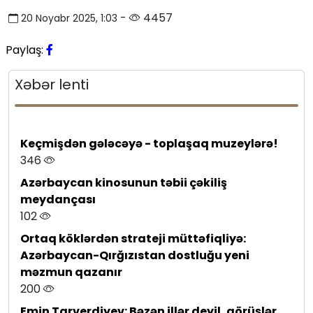
-
4457
20 Noyabr 2025, 1:03
Paylaş:
Xəbər lenti
Keçmişdən gələcəyə - toplaşaq muzeylərə!
346
Azərbaycan kinosunun təbii çəkiliş
meydançası
102
Ortaq köklərdən strateji müttəfiqliyə:
Azərbaycan-Qırğızıstan dostluğu yeni
məzmun qazanır
200
Emin Tarverdiyev: Bəzən illər deyil, görüşlər