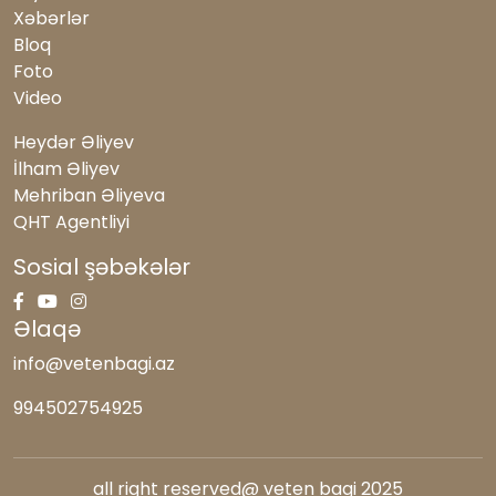
fədakarlıq, müdriklik və vətənpərvərlik
Xəbərlər
nümunəsidir
Bloq
6527
Foto
Video
Emin Tarverdiyev: Azərbaycan qadını - tarix
yazan güc
Heydər Əliyev
6384
İlham Əliyev
Mehriban Əliyeva
QHT Agentliyi
Sosial şəbəkələr
Əlaqə
info@vetenbagi.az
994502754925
all right reserved@ veten bagi 2025