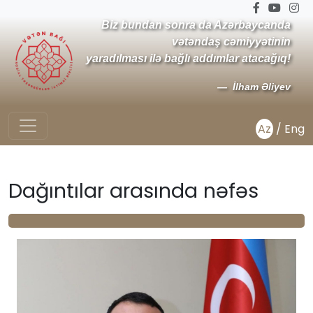
Biz bundan sonra da Azərbaycanda
vətəndaş cəmiyyətinin
yaradılması ilə bağlı addımlar atacağıq!
İlham Əliyev
Az
/
Eng
Dağıntılar arasında nəfəs