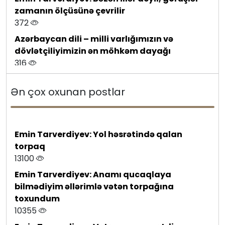
zamanın ölçüsünə çevrilir
372
Azərbaycan dili – milli varlığımızın və
dövlətçiliyimizin ən möhkəm dayağı
316
Tanınmış jurnalist Xocalıya köçdü – Böyük
Ən çox oxunan postlar
Qayıdış davam edir
591
Jurnalist peşəkarlığı və ziyalı mövqeyi:
Məhəmmədəli Qəribli - 50
Emin Tarverdiyev: Yol həsrətində qalan
101
torpaq
13100
Azərbaycan–Almaniya münasibətlərində
yeni strateji mərhələ: dəyişən dünyanın
Emin Tarverdiyev: Anamı qucaqlaya
çağırışlarına ortaq yanaşma
bilmədiyim əllərimlə vətən torpağına
295
toxundum
10355
Birlik sədri Rauf Arifoğlunu təbrik etdi
101