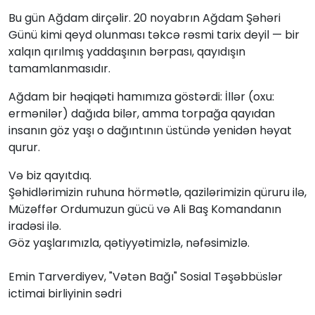
Bu gün Ağdam dirçəlir. 20 noyabrın Ağdam Şəhəri
Günü kimi qeyd olunması təkcə rəsmi tarix deyil — bir
xalqın qırılmış yaddaşının bərpası, qayıdışın
tamamlanmasıdır.
Ağdam bir həqiqəti hamımıza göstərdi: İllər (oxu:
ermənilər) dağıda bilər, amma torpağa qayıdan
insanın göz yaşı o dağıntının üstündə yenidən həyat
qurur.
Və biz qayıtdıq.
Şəhidlərimizin ruhuna hörmətlə, qazilərimizin qüruru ilə,
Müzəffər Ordumuzun gücü və Ali Baş Komandanın
iradəsi ilə.
Göz yaşlarımızla, qətiyyətimizlə, nəfəsimizlə.
Emin Tarverdiyev, "Vətən Bağı" Sosial Təşəbbüslər
ictimai birliyinin sədri